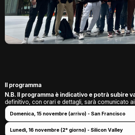
Il programma
N.B. Il programma è indicativo e potrà subire va
definitivo, con orari e dettagli, sarà comunicato a
Domenica, 15 novembre (arrivo) - San Francisco
Lunedì, 16 novembre (2° giorno) - Silicon Valley
Arrivo a San Francisco e spostamento in albergo
(a 