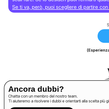
Se ti va, però, puoi scegliere di partire co
S
(Esperienza
Ancora dubbi?
Chatta con un membro del nostro team.
Ti aiuteremo a risolvere i dubbi e orientarti alla scelta più g