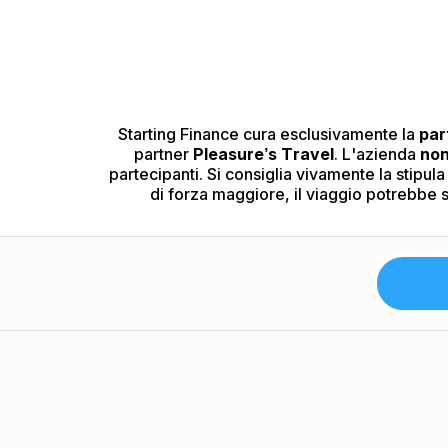
servizi di viaggio, anche nelle ipotes
circostanze straordinarie e inevi
gestione di tali servizi è di esclusi
senza penali e ottenere il
rimborso 
dell’investimento,
raccomandiamo ca
modalità di cancellazione e rimborso
assicurativa di viaggio
che includa
disponibili sulla nostra piattafo
rinvio dell'evento.
Starting Finance cura esclusivamente la
par
partner
Pleasure’s Travel
. L'azienda
non
partecipanti. Si consiglia vivamente la stipula 
di forza maggiore, il viaggio potrebbe 