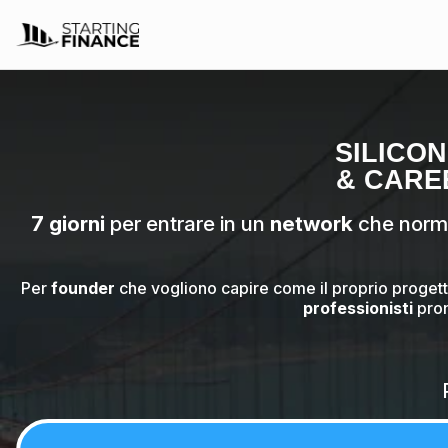
Home
SILICO
Professionalizzanti
& CARE
7 giorni
per entrare in un
network
che norma
EduFin
Per
founder
che vogliono capire come il proprio progett
Esperienze
professionisti
pront
Corporate