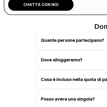
CHATTA CON NOI
Dom
Quante persone partecipano?
Il gruppo è composto da 20 partecipan
di gruppo equilibrate.
Dove alloggeremo?
In hotel in zona centralissima e stra
Cosa è incluso nella quota di p
Le 6 notti di alloggio
in camera dop
verso la Silicon Valley, l’assistenza l
Posso avere una singola?