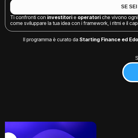
SE SE
Ti confronti con
investitori
e
operatori
che vivono ogni 
come sviluppare la tua idea con i framework, i ritmi e il ca
Il programma è curato da
Starting Finance ed Ed
S